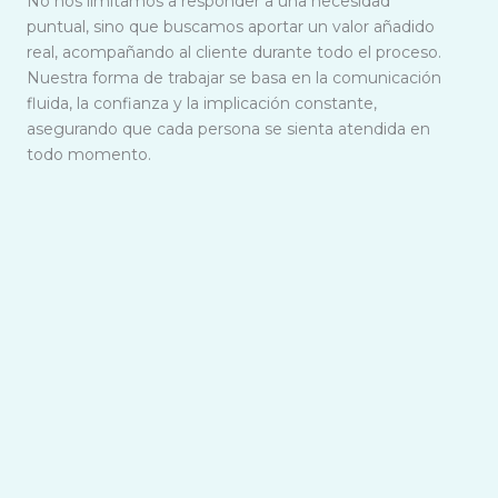
No nos limitamos a responder a una necesidad
puntual, sino que buscamos aportar un valor añadido
real, acompañando al cliente durante todo el proceso.
Nuestra forma de trabajar se basa en la comunicación
fluida, la confianza y la implicación constante,
asegurando que cada persona se sienta atendida en
todo momento.
Además, adaptamos cada intervención a las
particularidades del caso, teniendo en cuenta el
contexto legal y la finalidad de la actuación, ya sea
para la defensa de intereses en un procedimiento
judicial, la resolución de un conflicto laboral o la gestión
de una situación personal. Todo ello con un enfoque
profesional, orientado a resultados y con total
confidencialidad.
Autorizado por la dirección general de la policía.
Licencia Oficial 1626.
Despacho Inscrito en el RNSP num. 10.309